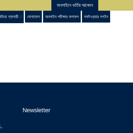
অনলাইনে ভর্তির আবেদন
িডিয়া গ‍্যালারী
যোগাযোগ
অনলাইন পরীক্ষার ফলাফল
সফটওয়‍্যার লগইন
Newsletter
1,