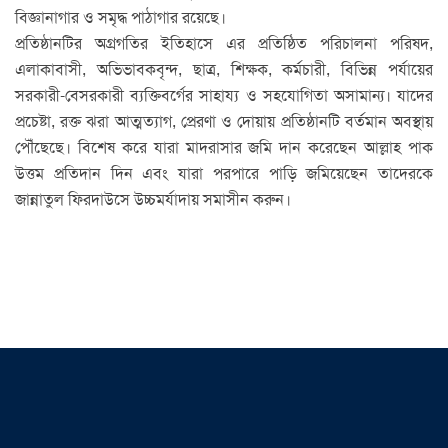
বিজ্ঞানাগার ও সমৃদ্ধ পাঠাগার রয়েছে।
প্রতিষ্ঠানটির অগ্রগতির ইতিহাসে এর প্রতিষ্ঠিত পরিচালনা পরিষদ,
এলাকাবাসী, অভিভাবকবৃন্দ, ছাত্র, শিক্ষক, কর্মচারী, বিভিন্ন পর্যায়ের
সরকারী-বেসরকারী ব্যক্তিবর্গের সাহায্য ও সহযোগিতা অসামান্য। যাদের
প্রচেষ্টা, রক্ত ঝরা আত্মত্যাগ, প্রেরণা ও দোয়ায় প্রতিষ্ঠানটি বর্তমান অবস্থায়
পৌঁছেছে। বিশেষ করে যারা মাদরাসার জমি দান করেছেন আল্লাহ পাক
উত্তম প্রতিদান দিন এবং যারা পরপারে পাড়ি জমিয়েছেন তাদেরকে
জান্নাতুল ফিরদাউসে উচ্চমর্যাদায় সমাসীন করুন।